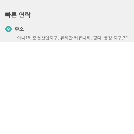
빠른 연락
주소
- 아니15, 춘천산업지구, 류리안 커뮤니티, 핑디, 롱강 지구,??
진 시, 중국 518117
전화
+86-132-6706-3524
이메일
harveyhou@icesnow.cn
개인정보 보호 정책
|
사이트맵
| 중국 좋은 품질 민물 박편빙 기계
공급자. 저작권 2022-2026 Guangdong Icesnow Refrigeration
Equipment Co., Ltd 모든 권리는 보호됩니다.