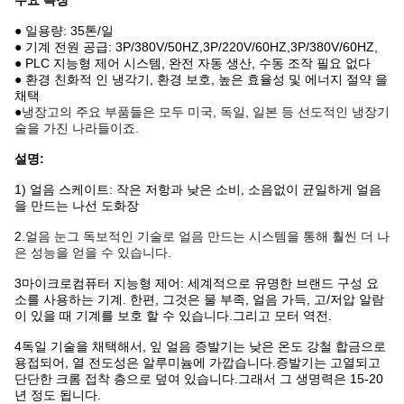
주요 특징
● 일용량: 35톤/일
● 기계 전원 공급: 3P/380V/50HZ,3P/220V/60HZ,3P/380V/60HZ,
● PLC 지능형 제어 시스템, 완전 자동 생산, 수동 조작 필요 없다
● 환경 친화적 인 냉각기, 환경 보호, 높은 효율성 및 에너지 절약 을
채택
●
냉장고의 주요 부품들은 모두 미국, 독일, 일본 등 선도적인 냉장기
술을 가진 나라들이죠.
설명:
1) 얼음 스케이트: 작은 저항과 낮은 소비, 소음없이 균일하게 얼음
을 만드는 나선 도화장
2.
얼음 눈
그 독보적인 기술로 얼음 만드는 시스템을 통해 훨씬 더 나
은 성능을 얻을 수 있습니다.
3마이크로컴퓨터 지능형 제어: 세계적으로 유명한 브랜드 구성 요
소를 사용하는 기계. 한편, 그것은 물 부족, 얼음 가득, 고/저압 알람
이 있을 때 기계를 보호 할 수 있습니다.그리고 모터 역전.
4독일 기술을 채택해서, 잎 얼음 증발기는 낮은 온도 강철 합금으로
용접되어, 열 전도성은 알루미늄에 가깝습니다.증발기는 고열되고
단단한 크롬 접착 층으로 덮여 있습니다.그래서 그 생명력은 15-20
년 정도 됩니다.