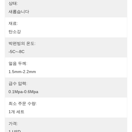
상태:
새롭습니다
재료:
탄소강
박편빙의 온도:
-5C~-8C
얼음 두께:
1.5mm-2.2mm
급수 압력:
0.1Mpa-0.6Mpa
최소 주문 수량:
1개 세트
가격:
1 USD