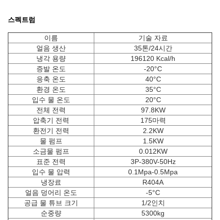
스펙트럼
이름
기술 자료
얼음 생산
35톤/24시간
냉각 용량
196120 Kcal/h
증발 온도
-20°C
응축 온도
40°C
환경 온도
35°C
입수 물 온도
20°C
전체 전력
97.8KW
압축기 전력
175마력
환전기 전력
2.2KW
물 펌프
1.5KW
소금물 펌프
0.012KW
표준 전력
3P-380V-50Hz
입수 물 압력
0.1Mpa-0.5Mpa
냉장료
R404A
얼음 덩어리 온도
-5°C
공급 물 튜브 크기
1/2인치
순중량
5300kg