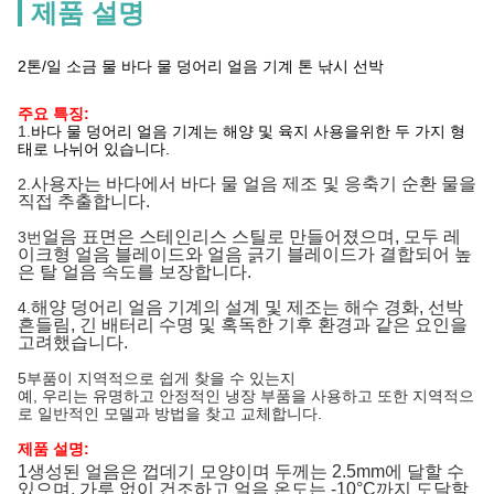
제품 설명
2톤/일 소금 물 바다 물 덩어리 얼음 기계 톤 낚시 선박
주요 특징:
1.
바다 물 덩어리 얼음 기계는 해양 및 육지 사용을위한 두 가지 형
태로 나뉘어 있습니다.
사용자는 바다에서 바다 물 얼음 제조 및 응축기 순환 물을
2.
직접 추출합니다.
얼음 표면은 스테인리스 스틸로 만들어졌으며, 모두 레
3번
이크형 얼음 블레이드와 얼음 긁기 블레이드가 결합되어 높
은 탈 얼음 속도를 보장합니다.
해양 덩어리 얼음 기계의 설계 및 제조는 해수 경화, 선박
4.
흔들림, 긴 배터리 수명 및 혹독한 기후 환경과 같은 요인을
고려했습니다.
5부품이 지역적으로 쉽게 찾을 수 있는지
예, 우리는 유명하고 안정적인 냉장 부품을 사용하고 또한 지역적으
로 일반적인 모델과 방법을 찾고 교체합니다.
제품 설명:
1생성된 얼음은 껍데기 모양이며 두께는 2.5mm에 달할 수
있으며, 가루 없이 건조하고 얼음 온도는 -10°C까지 도달할