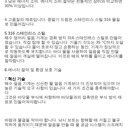
3.
낮은 에너지 소비. 에너지 소비 절약은 전통적인 장비와 비교하면
30% 이상입니다.
4.
고품질의 재료입니다. 증발기 드럼은 스테인리스 스틸 316 물질
로 만들어집니다.
5.316 스테인리스 스틸:
해수 덩어리 얼음 기계는 경화 방지 316 스테인레스 스틸로 만들어
졌습니다. 직접 탑재 할 수 있습니다. 기울기 각도는 35 °C까지 도달
할 수 있습니다.물이 흐르지 않고 순환하는 동안, 기계가 정상적으
로 작동하도록 유지합니다. 바다 물을 사용하여 얼음을 직접 만들
때 얼음이 객실에 떨어집니다. 이것은 배의 부하를 줄이고 에너지를
절약합니다.
6.
에너지 절약 및 환경 보호 기술
7.
혁신 기술
해수 얼음 기계는 신선한 물 얼음 기계보다 더 진보되어 있으며 더
높은 기술적 요구 사항이 있습니다. 세 가지 조건을 충족해야합니
다.
그것은 바닷물 부식에 저항하며 바닷물과의 접촉면은 부식 방지 재
료로 만들어져야합니다.
바람과 물결을 막아야 합니다. 낚시 보트는 항해할 때 거칠고 불규
칙하게 움직이기 때문에 얼음을 만들 때 물 공급 시스템이 스프래치