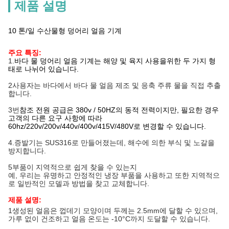
제품 설명
10 톤/일 수산물형 덩어리 얼음 기계
주요 특징:
1.
바다 물 덩어리 얼음 기계는 해양 및 육지 사용을위한 두 가지 형
태로 나뉘어 있습니다.
2사용자는 바다에서 바다 물 얼음 제조 및 응축 주류 물을 직접 추출
합니다.
3번
참조 전원 공급은 380v / 50HZ의 동적 전력이지만, 필요한 경우
고객의 다른 요구 사항에 따라
60hz/220v/200v/440v/400v/415V/480V로 변경할 수 있습니다.
4.
증발기는 SUS316로 만들어졌는데, 해수에 의한 부식 및 노갈을
방지합니다.
5부품이 지역적으로 쉽게 찾을 수 있는지
예, 우리는 유명하고 안정적인 냉장 부품을 사용하고 또한 지역적으
로 일반적인 모델과 방법을 찾고 교체합니다.
제품 설명:
1생성된 얼음은 껍데기 모양이며 두께는 2.5mm에 달할 수 있으며,
가루 없이 건조하고 얼음 온도는 -10°C까지 도달할 수 있습니다.